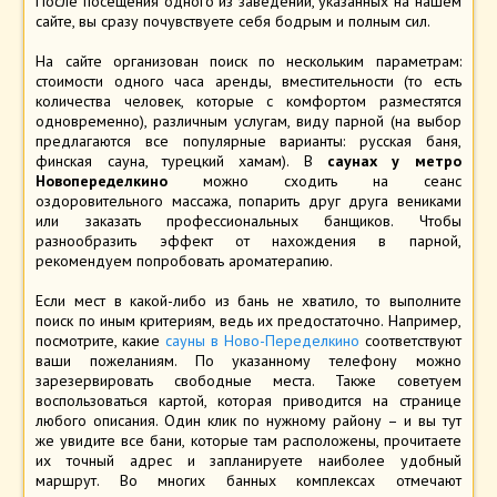
После посещения одного из заведений, указанных на нашем
сайте, вы сразу почувствуете себя бодрым и полным сил.
На сайте организован поиск по нескольким параметрам:
стоимости одного часа аренды, вместительности (то есть
количества человек, которые с комфортом разместятся
одновременно), различным услугам, виду парной (на выбор
предлагаются все популярные варианты: русская баня,
финская сауна, турецкий хамам). В
саунах у метро
Новопеределкино
можно сходить на сеанс
оздоровительного массажа, попарить друг друга вениками
или заказать профессиональных банщиков. Чтобы
разнообразить эффект от нахождения в парной,
рекомендуем попробовать ароматерапию.
Если мест в какой-либо из бань не хватило, то выполните
поиск по иным критериям, ведь их предостаточно. Например,
посмотрите, какие
сауны в Ново-Переделкино
соответствуют
ваши пожеланиям. По указанному телефону можно
зарезервировать свободные места. Также советуем
воспользоваться картой, которая приводится на странице
любого описания. Один клик по нужному району – и вы тут
же увидите все бани, которые там расположены, прочитаете
их точный адрес и запланируете наиболее удобный
маршрут. Во многих банных комплексах отмечают