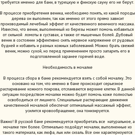
требуется именно для бани, в турецкую и финскую сауну его не берут.
В процессе приобретения веника, необходимо понять, из какой породы
дерева он выполнен, так как именно от этого прямо зависит
производимый лечебный эффект от качественного веничного массажа.
Известно, что веник, выполненный из березы может помочь избавиться
от сильной ломоты в суставах, а также от мышечных болей. Дубовый
веник в состоянии эффективно снять нервное напряжение от рудовых
будней и избавить и разных кожных заболеваний. Можно брать свежий
веник, можно сухой, но перед применением просто запарить его в
подготовленной заранее горячей воде.
Необходимость в мочалке
В процесса сбора в баню рекомендуется взять с собой мочалку. Это
основано на том, что именно в бане происходит серьезное
распаривание кожного покрова, отслаиваются верхние клетки. В данной
ситуации посредством мочалки можно будет помочь коже полностью
освободиться от лишнего. Специальные растирающие движения
качественной мочалкой обеспечат оптимальный массажный эффект,
усилится кровообращение, она тонизируется.
Важно! В русской бане рекомендуется приобретать все натуральное, а
мочалке тем более. Оптимально подойдут мочалки, выполненные из
такого материала, как люфа, лык или сизаль. Все они характеризуются