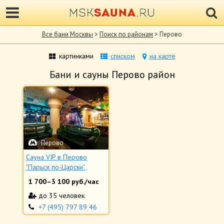
Все бани Москвы
>
Поиск по районам
> Перово
картинками
списком
на карте
Бани и сауны Перово район
Перово
Сауна VIP в Перово
"Парься по-Царски"
1 700
–
3 100
руб./час
до 35 человек
+7 (495) 797 89 46