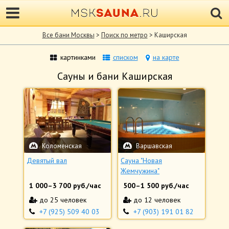
Все бани Москвы
>
Поиск по метро
> Каширская
картинками
списком
на карте
Сауны и бани Каширская
Коломенская
Варшавская
Девятый вал
Сауна "Новая
Жемчужина"
1 000
–
3 700
руб./час
500
–
1 500
руб./час
до 25 человек
до 12 человек
+7 (925) 509 40 03
+7 (903) 191 01 82