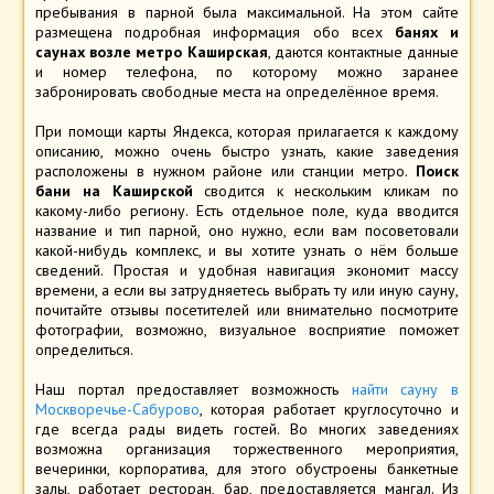
пребывания в парной была максимальной. На этом сайте
размещена подробная информация обо всех
банях и
саунах возле метро Каширская
, даются контактные данные
и номер телефона, по которому можно заранее
забронировать свободные места на определённое время.
При помощи карты Яндекса, которая прилагается к каждому
описанию, можно очень быстро узнать, какие заведения
расположены в нужном районе или станции метро.
Поиск
бани на Каширской
сводится к нескольким кликам по
какому-либо региону. Есть отдельное поле, куда вводится
название и тип парной, оно нужно, если вам посоветовали
какой-нибудь комплекс, и вы хотите узнать о нём больше
сведений. Простая и удобная навигация экономит массу
времени, а если вы затрудняетесь выбрать ту или иную сауну,
почитайте отзывы посетителей или внимательно посмотрите
фотографии, возможно, визуальное восприятие поможет
определиться.
Наш портал предоставляет возможность
найти сауну в
Москворечье-Сабурово
, которая работает круглосуточно и
где всегда рады видеть гостей. Во многих заведениях
возможна организация торжественного мероприятия,
вечеринки, корпоратива, для этого обустроены банкетные
залы, работает ресторан, бар, предоставляется мангал. Из