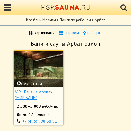
Все бани Москвы
>
Поиск по районам
> Арбат
картинками
списком
на карте
Бани и сауны Арбат район
Арбатская
VIP - Баня на дровах
"МИР БАНИ"
2 500
–
5 000
руб./час
до 12 человек
+7 (495) 998 88 91