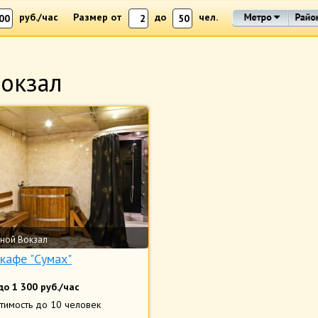
руб./час
Размер от
до
чел.
Вокзал
ной Вокзал
кафе "Сумах"
до
1 300
руб./час
тимость
до 10 человек