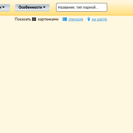
Показать
картинками
списком
на карте