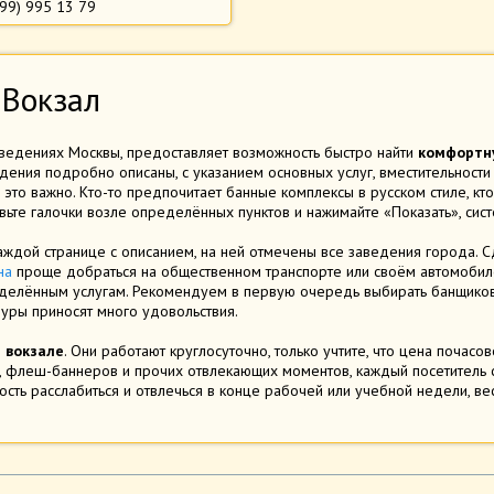
499) 995 13 79
 Вокзал
ведениях Москвы, предоставляет возможность быстро найти
комфортну
ения подробно описаны, с указанием основных услуг, вместительности
 это важно. Кто-то предпочитает банные комплексы в русском стиле, кто
ьте галочки возле определённых пунктов и нажимайте «Показать», сис
аждой странице с описанием, на ней отмечены все заведения города. С
на
проще добраться на общественном транспорте или своём автомобиле
делённым услугам. Рекомендуем в первую очередь выбирать банщиков 
уры приносят много удовольствия.
 вокзале
. Они работают круглосуточно, только учтите, что цена почасо
, флеш-баннеров и прочих отвлекающих моментов, каждый посетитель 
ость расслабиться и отвлечься в конце рабочей или учебной недели, в