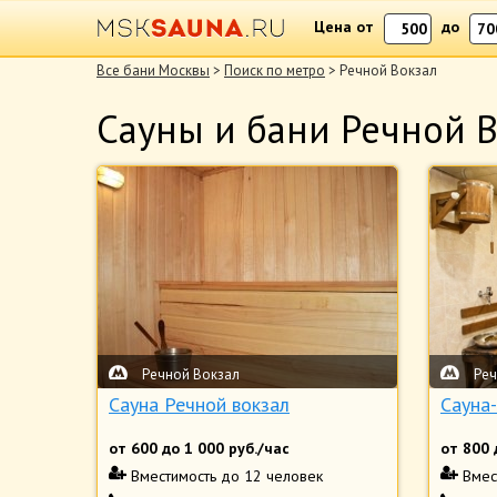
Цена от
до
Все бани Москвы
>
Поиск по метро
> Речной Вокзал
Сауны и бани Речной 
Речной Вокзал
Реч
Сауна Речной вокзал
Сауна-
от
600
до
1 000
руб./час
от
800
Вместимость
до 12 человек
Вмес