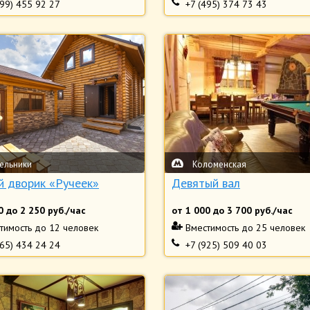
499) 455 92 27
+7 (495) 374 73 43
ельники
Коломенская
й дворик «Ручеек»
Девятый вал
0
до
2 250
руб./час
от
1 000
до
3 700
руб./час
тимость
до 12 человек
Вместимость
до 25 человек
965) 434 24 24
+7 (925) 509 40 03