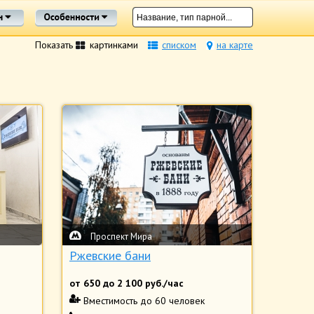
Показать
картинками
списком
на карте
Проспект Мира
Ржевские бани
от
650
до
2 100
руб./час
Вместимость
до 60 человек