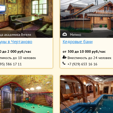
ца академика Янгеля
Митино
ауны в Чертаново
Кедровые бани
0
до
2 000
руб./час
от
500
до
10 000
руб./час
тимость
до 10 человек
Вместимость
до 24 человек
495) 386 17 11
+7 (929) 653 16 16