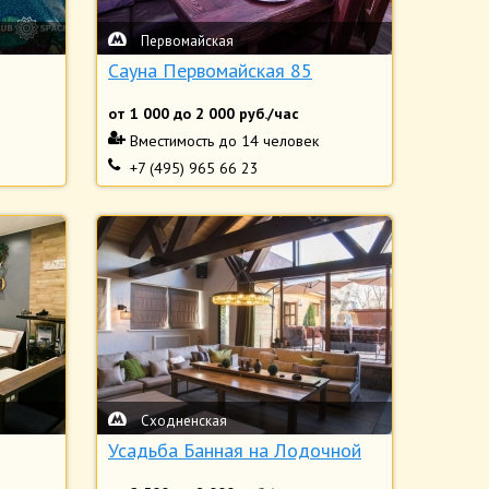
Первомайская
Cауна Первомайская 85
от
1 000
до
2 000
руб./час
Вместимость
до 14 человек
+7 (495) 965 66 23
Сходненская
Усадьба Банная на Лодочной