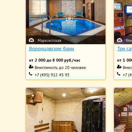
Марксистская
Ули
Воронцовские бани
Три с
от
2 000
до
8 000
руб./час
от
1 00
Вместимость
до 20 человек
Вмес
+7 (495) 912 45 93
+7 (