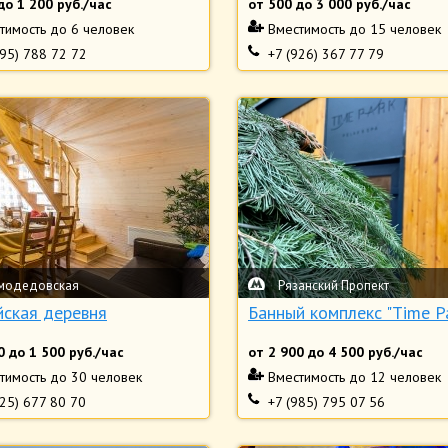
до
1 200
руб./час
от
500
до
3 000
руб./час
тимость
до 6 человек
Вместимость
до 15 человек
495) 788 72 72
+7 (926) 367 77 79
модедовская
Рязанский Пропект
йская деревня
Банный комплекс "Time P
0
до
1 500
руб./час
от
2 900
до
4 500
руб./час
тимость
до 30 человек
Вместимость
до 12 человек
925) 677 80 70
+7 (985) 795 07 56