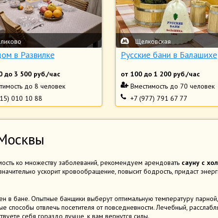
бликово
Щелковская
дом в Развилке
Русские бани в Балашихе
0
до
3 500
руб./час
от
100
до
1 200
руб./час
тимость
до 8 человек
Вместимость
до 70 человек
915) 010 10 88
+7 (977) 791 67 77
 Москвы
емость ко множеству заболеваний, рекомендуем арендовать
сауну с хо
значительно ускорит кровообращение, повысит бодрость, придаст энерги
н в бане. Опытные банщики выберут оптимальную температуру парной,
ые способы отвлечь посетителя от повседневности. Лечебный, расслабл
вуете себя гораздо лучше, к вам вернутся силы.