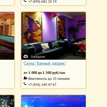
+7 (495) 681 10 74
Отрадное
Сауна "Банный дворик"
от
1 000
до
1 500
руб./час
Вместимость
до 15 человек
+7 (926) 140 47 67