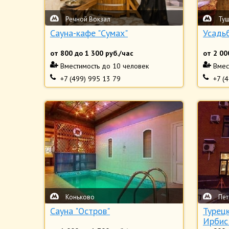
Речной Вокзал
Туш
Сауна-кафе "Сумах"
Усадь
от
800
до
1 300
руб./час
от
2 00
Вместимость
до 10 человек
Вмес
+7 (499) 995 13 79
+7 (
Коньково
Пет
Сауна "Остров"
Турец
Ирбис