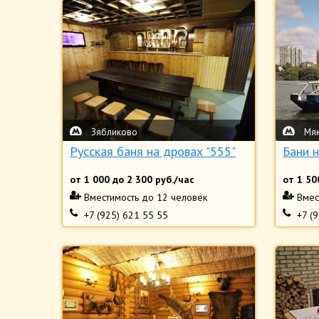
Зябликово
Мя
Русская баня на дровах "555"
Бани 
от
1 000
до
2 300
руб./час
от
1 50
Вместимость
до 12 человек
Вмес
+7 (925) 621 55 55
+7 (