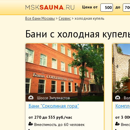
Цена от
до
Все бани Москвы
>
Сервис
> холодная купель
Бани с холодная купел
Шоссе Энтузиастов
Во
Бани "Соколиная гора"
Компл
от
270
до
535
руб./час
от
3 00
Вместимость
до 60 человек
Вмес