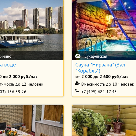
кинино
Сухаревская
на воде
Сауна "Нирвана" (Зал
"Корабль")
0
до
2 000
руб./час
от
2 000
до
2 600
руб./час
тимость
до 12 человек
Вместимость
до 10 человек
903) 136 39 26
+7 (495) 681 17 43