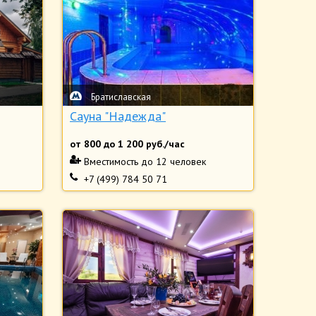
Братиславская
Сауна "Надежда"
от
800
до
1 200
руб./час
Вместимость
до 12 человек
+7 (499) 784 50 71