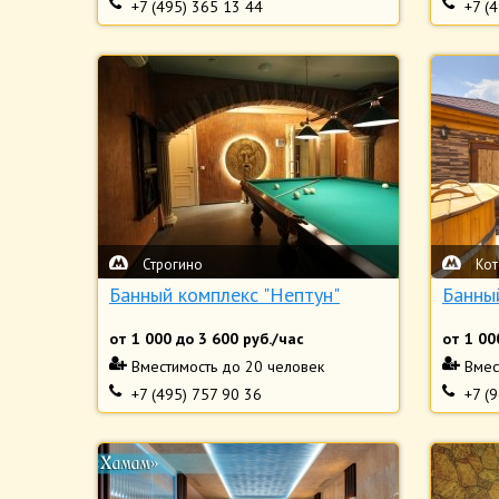
+7 (495) 365 13 44
+7 (
Строгино
Кот
Банный комплекс "Нептун"
Банны
от
1 000
до
3 600
руб./час
от
1 00
Вместимость
до 20 человек
Вмес
+7 (495) 757 90 36
+7 (