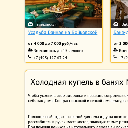
Войковская
Зя
Усадьба Банная на Войковской
Баня-
от
4 000
до
7 000
руб./час
от
3 00
Вместимость
до 15 человек
Вмес
+7 (495) 127 63 24
+7 (
Холодная купель в банях
Чтобы укрепить своё здоровье и повысить сопротивля
себя как дома. Контраст высокой и низкой температуры 
Полноценный отдых с пользой для тела и души возможе
расслабитесь в руках массажистов, знающих самые разн
При помощи веников из натурального дерева вы почувст