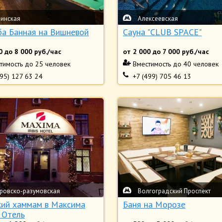
инская
Алексеевская
ба Банная на Вишневой
Сауна "CLUB SPACE"
0
до
8 000
руб./час
от
2 000
до
7 000
руб./час
тимость
до 25 человек
Вместимость
до 40 человек
495) 127 63 24
+7 (499) 705 46 13
ровско-разумовская
Волгоградский Проспект
кий хаммам в Максима
Баня на Морозе
 Отель