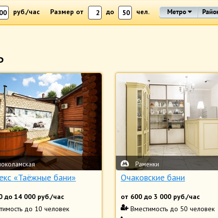
руб./час
Размер от
до
чел.
ь
локоламская
Раменки
екс «Таёжные бани»
Очаковские бани
0
до
14 000
руб./час
от
600
до
3 000
руб./час
тимость
до 10 человек
Вместимость
до 50 человек