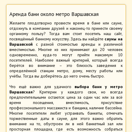
Аренда бани около метро Варшавская
Желаете плодотворно провести время в бане или сауне,
отдохнуть в компании друзей и наконец-то принести своему
организму пользу? Тогда вам стоит посетить наш сайт,
посвящённый банному искусству. Здесь вы найдёте
сауны на
Варшавской
с разной стоимостью аренды и различной
вместимостью. Многие из них принимают до 20 человек
одновременно, куда-то могут прийти максимум 10
посетителей. Наиболее важный критерий, который всегда
берётся во внимание – это близость заведения к
определённой станции метро, дому, месту работы или
учёбы. Тогда вы доберётесь до него очень быстро.
Что ещё важно для удачного
выбора бани у метро
Варшавская
? Критерии у каждого свои, но всегда
предпочтительными остаются: цена за один час или за всё
время посещения, вместимость, присутствие
профессионального массажиста и банщика, наличие бассейна.
Многие посетители любят устраивать банкеты, отмечать
торжественные даты в сауне, для этого важно обратить
внимание на то, обустроен ли в ней банкетный зал или
просторная площадка, где есть возможность собраться