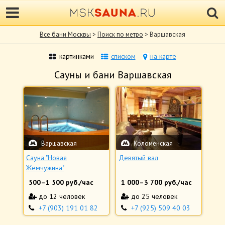
Все бани Москвы
>
Поиск по метро
> Варшавская
картинками
списком
на карте
Сауны и бани Варшавская
Варшавская
Коломенская
Сауна "Новая
Девятый вал
Жемчужина"
500
–
1 500
руб./час
1 000
–
3 700
руб./час
до 12 человек
до 25 человек
+7 (903) 191 01 82
+7 (925) 509 40 03