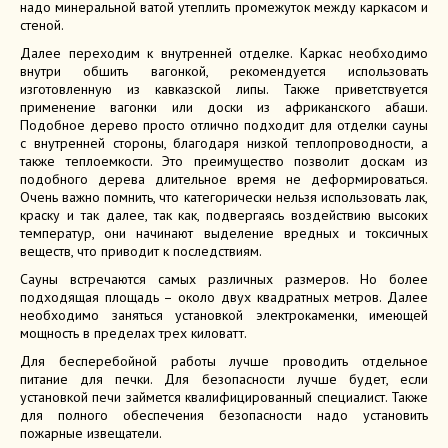
надо минеральной ватой утеплить промежуток между каркасом и
стеной.
Далее переходим к внутренней отделке. Каркас необходимо
внутри обшить вагонкой, рекомендуется использовать
изготовленную из кавказской липы. Также приветствуется
применение вагонки или доски из африканского абаши.
Подобное дерево просто отлично подходит для отделки сауны
с внутренней стороны, благодаря низкой теплопроводности, а
также теплоемкости. Это преимущество позволит доскам из
подобного дерева длительное время не деформироваться.
Очень важно помнить, что категорически нельзя использовать лак,
краску и так далее, так как, подвергаясь воздействию высоких
температур, они начинают выделение вредных и токсичных
веществ, что приводит к последствиям.
Сауны встречаются самых различных размеров. Но более
подходящая площадь – около двух квадратных метров. Далее
необходимо заняться установкой электрокаменки, имеющей
мощность в пределах трех киловатт.
Для бесперебойной работы лучше проводить отдельное
питание для печки. Для безопасности лучше будет, если
установкой печи займется квалифицированный специалист. Также
для полного обеспечения безопасности надо установить
пожарные извещатели.